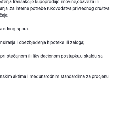
ođenja transakcije kupoprodaje imovine,obaveza ili
uriranja ,za interne potrebe rukovodstva privrednog društva
čaja;
ivrednog spora;
ansiranja I obezbjeđenja hipoteke ili zaloga;
pri stečajnom ili likvidacionom postupku,u skaldu sa
konskim aktima I međunarodnim standardima za procjenu