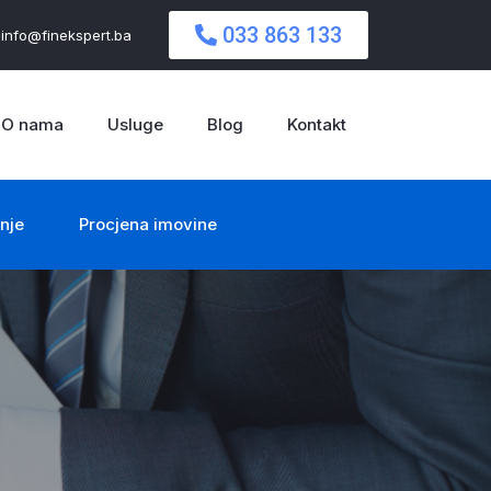
033 863 133
info@finekspert.ba
O nama
Usluge
Blog
Kontakt
nje
Procjena imovine