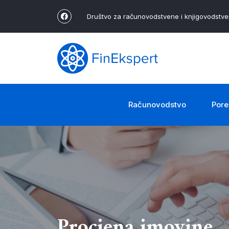
Društvo za računovodstvene i knjigovodstv
Računovodstvo
Pore
Procjena imovine